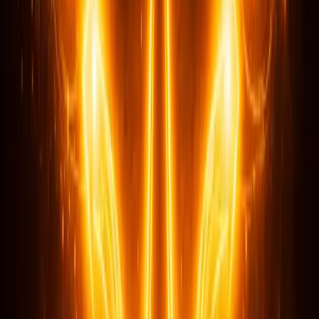
Un bon réflexe consiste à convertir chaque cote en probabilité
implicite. Cela te donne un ordre de grandeur du risque réel.
Ensuite, tu multiplies ces probabilités pour obtenir une probabilité
combinée. C’est froid, mais c’est la vraie nature du combiné.
Exemple simple : trois sélections à 1,80, 1,70 et 1,60 donnent des
probabilités implicites de 55,5%, 58,8% et 62,5%. En combiné, tu
obtiens 0,555 × 0,588 × 0,625 = 0,204, soit environ 20% de
chances. En clair, tu as 1 chance sur 5 de gagner.
Ce calcul ne tient même pas compte de la marge du bookmaker. Sur
des marchés 1N2, la somme des probabilités implicites dépasse
souvent 100%. La marge du book est intégrée dans chaque cote,
donc ton combiné est encore moins probable qu’il n’y paraît.
Le combiné et le ROI : pourquoi
beaucoup de tickets gagnants restent