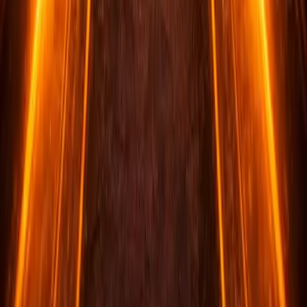
Le combiné boosté, c’est mieux ?
Pas vraiment. Les boosts améliorent la cote, mais ne changent pas la
variance. Si le ticket est trop long, tu perdras quand même.
Conclusion
Le combiné peut être un format excitant, mais il doit être cadré. Si tu
veux progresser, base ta stratégie sur des paris simples et utilise le
combiné comme un bonus maîtrisé. Sur le long terme, c’est la
discipline qui fait la différence, pas la taille de la cote.
Publié par Almanax le
07/03/2026
Rejoins les 10
% qui maîtrisent.
Almanax transforme chaque pari en donnée et chaque donnée en
décision.
Track.
Analyse.
Ajuste.