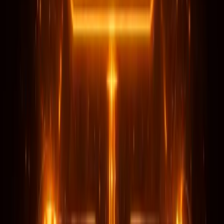
Un pari simple te permet de gérer le risque et d’analyser ta
performance. Un combiné, lui, mélange tout. Tu ne sais plus si tu es
bon ou juste chanceux, parce que le ticket dépend de plusieurs
facteurs en même temps.
Sur le long terme, les paris simples sont plus propres. Le combiné
n’est pas “mauvais”, mais il doit rester un complément, pas une
stratégie principale.
Quand un combiné peut avoir du sens
Un combiné n’est pas forcément idiot si tu l’utilises dans un cadre
précis. Voici les rares cas où il peut être cohérent :
Tu veux un ticket “fun” avec une petite mise. Tu combines 2
sélections très solides et indépendantes. Tu maîtrises un sport
spécifique et tu sais évaluer le risque réel.