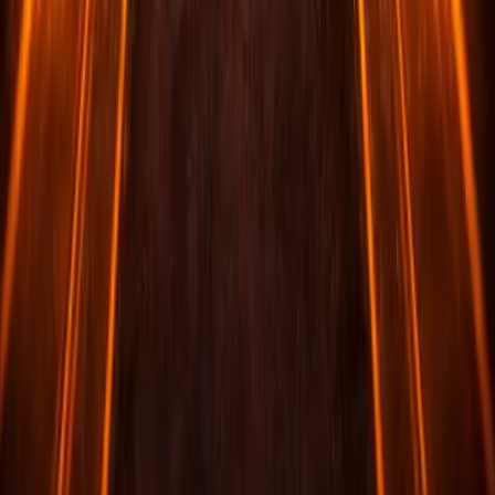
Démarrer maintenant
Articles similaires
Handicap Asiatique Paris Sportifs : Guide Complet
Pour Tout Comprendre
Les mises dans les Paris Sportifs : Tout ce qu'il faut
savoir
Paris Double Chance : Définition et Explication
Almanax
© 2026 Almanax. Tous droits réservés.
Bankroll