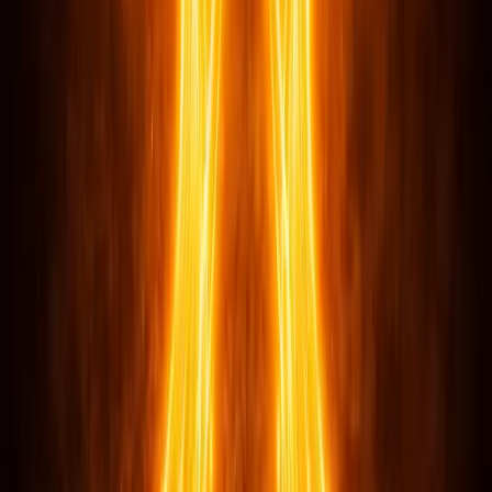
Les paris système (ou combinés partiels) répartissent la mise sur
plusieurs sous-combinés. Par exemple, un système 2/3 te fait jouer
tous les doubles possibles sur 3 matchs. Tu peux gagner même si un
match tombe.
Sur le papier, c’est un bon compromis. En pratique, tu mises plus
que tu ne crois. Si tu ne connais pas exactement le coût total, tu
augmentes ton exposition sans le vouloir.
Le système est utile uniquement si tu veux réduire la variance. Mais
il faut le faire avec une mise globale claire, pas “au hasard”.
Exemple d’évolution sur 30 tickets
Imagine une série de 30 combinés avec une cote moyenne de 4,00.
Tu en gagnes 6 (20%). Ton résultat brut est 6 × 4 = 24 unités. Tu as
perdu 24 tickets. Bilan : 0, tu es à l’équilibre.