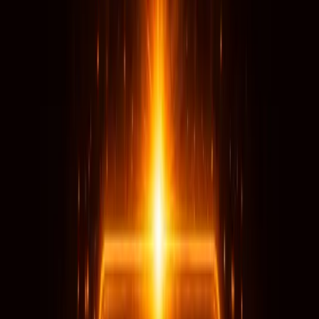
Comment fonctionne un combiné (cotes et
probabilités)
La règle de base : les cotes se multiplient. Si tu combines deux paris
à 1,80 et 1,70, la cote totale devient 1,80 × 1,70 = 3,06. C’est
mathématique.
Cote combinée = Cote 1 × Cote 2 × Cote 3
Le gain potentiel suit la même logique.
Gain total = Mise × Cote combinée
Profit net = (Mise × Cote combinée) - Mise
Maintenant, la réalité : les probabilités se multiplient aussi. Si chaque
pari a 60% de chances de passer, la probabilité de réussir un double
tombe à 36%. Un triple tombe à 21,6%. Sur 5 sélections, tu passes
sous les 8%.
Probabilité combinée = Probabilité 1 × Probabilité 2 × Probabilité 3