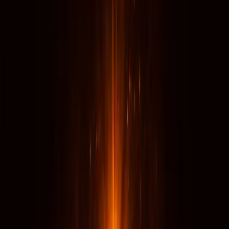
le format qui détruit le plus de bankrolls quand il est mal utilisé.
Ce guide te donne une vision claire, sans bullshit : comment
fonctionne un combiné, pourquoi il est risqué, et comment l’utiliser
sans te cramer. L’objectif n’est pas de te dire “n’en fais jamais”, mais
de te donner un cadre simple pour ne pas transformer ta bankroll en
casino.
C’est quoi un pari combiné ?
Un combiné, c’est un ticket qui regroupe plusieurs paris. Pour
gagner, toutes les sélections doivent passer. Si une seule échoue, ton
ticket est perdu. C’est simple, mais c’est aussi ce qui rend le
combiné dangereux.
Un combiné peut contenir 2, 3, 5 ou 10 sélections. Plus tu ajoutes de
matchs, plus la
cote
augmente, mais plus la probabilité réelle de
gagner s’effondre.