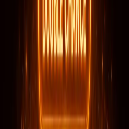
Pourquoi la variance explose sur les
combinés
La variance, c’est la part d’aléatoire qui te fait gagner ou perdre
indépendamment de ta qualité d’analyse. Plus ton ticket est long,
plus tu es exposé à l’imprévu : blessure, carton rouge, but annulé,
décision d’arbitrage.
Sur un pari simple, un événement négatif peut te faire perdre une
mise. Sur un combiné, le même événement te fait perdre toutes tes
mises, même si les autres sélections étaient bonnes. C’est pour ça
que beaucoup de parieurs ont l’impression de “bien analyser” mais
de tout perdre sur un seul match.
Combiné vs pari simple : ce que ça
change vraiment