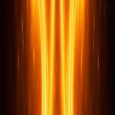
négatifs
Beaucoup de parieurs disent “je gagne souvent mes combinés” et
pourtant finissent négatifs. Pourquoi ? Parce que la rentabilité ne
dépend pas du taux de réussite, mais du rapport entre gains et pertes.
Si tu as 2 combinés gagnants sur 10, mais que les 8 autres sont
perdants, tu dois regarder la cote moyenne. Si tes gagnants sont à
4,00 et tes perdants à 0, tu fais 2 × 4 - 8 = 0, donc tu es à l’équilibre.
Si tu as des cotes plus faibles, tu perds. C’est mathématique.
Un combiné peut te donner l’impression d’être “bon”, car tu vis des
pics de gains. Mais si tu ne calcules pas ton ROI global, tu risques
de confondre adrénaline et rentabilité.
Le combiné système : un compromis utile
?