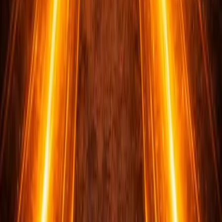
Si tu veux garder le combiné sans te saboter, pense en budget
mensuel plutôt qu’en envie du jour. Tu fixes un montant clair que tu
acceptes de “consommer” en combinés, par exemple 5 à 10% de tes
mises du mois, et tu ne dépasses pas ce plafond même quand tu sens
un “coup”. Tu choisis un nombre de tickets maximum, tu les répartis
dans le mois, et tu assumes que plusieurs vont tomber sans te faire
dévier de ton plan.
Ce cadre a un effet très concret : il te force à sélectionner, pas à
empiler. Tu n’ajoutes pas un match parce que “ça fait monter la
cote”, tu ajoutes uniquement si l’analyse tient. Et si la tentation
revient, tu regardes ton budget restant. S’il est vide, tu passes. Cette
règle simple te protège plus que n’importe quelle cote boostée. Le
choix du marché ne suffit pas : la mise compte. Tu peux voir le
guide des
mises en paris sportifs
.
FAQ