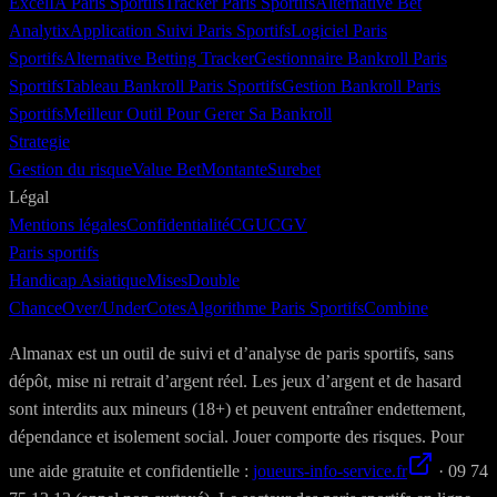
Excel
IA Paris Sportifs
Tracker Paris Sportifs
Alternative Bet
Analytix
Application Suivi Paris Sportifs
Logiciel Paris
Sportifs
Alternative Betting Tracker
Gestionnaire Bankroll Paris
Sportifs
Tableau Bankroll Paris Sportifs
Gestion Bankroll Paris
Sportifs
Meilleur Outil Pour Gerer Sa Bankroll
Strategie
Gestion du risque
Value Bet
Montante
Surebet
Légal
Mentions légales
Confidentialité
CGU
CGV
Paris sportifs
Handicap Asiatique
Mises
Double
Chance
Over/Under
Cotes
Algorithme Paris Sportifs
Combine
Almanax est un outil de suivi et d’analyse de paris sportifs, sans
dépôt, mise ni retrait d’argent réel. Les jeux d’argent et de hasard
sont interdits aux mineurs (18+) et peuvent entraîner endettement,
dépendance et isolement social. Jouer comporte des risques. Pour
une aide gratuite et confidentielle :
joueurs-info-service.fr
· 09 74