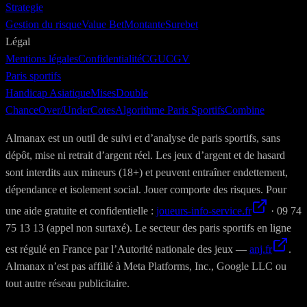
Strategie
Gestion du risque
Value Bet
Montante
Surebet
Légal
Mentions légales
Confidentialité
CGU
CGV
Paris sportifs
Handicap Asiatique
Mises
Double
Chance
Over/Under
Cotes
Algorithme Paris Sportifs
Combine
Almanax est un outil de suivi et d’analyse de paris sportifs, sans
dépôt, mise ni retrait d’argent réel. Les jeux d’argent et de hasard
sont interdits aux mineurs (18+) et peuvent entraîner endettement,
dépendance et isolement social. Jouer comporte des risques. Pour
une aide gratuite et confidentielle :
joueurs-info-service.fr
· 09 74
75 13 13 (appel non surtaxé). Le secteur des paris sportifs en ligne
est régulé en France par l’Autorité nationale des jeux —
anj.fr
.
Almanax n’est pas affilié à Meta Platforms, Inc., Google LLC ou
tout autre réseau publicitaire.