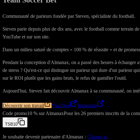
Communauté de parieurs fondée par Steven, spécialiste du football.
Steven parie depuis plus de dix ans, avec le football comme terrain de 
YouTube et sur son site.
Dans un milieu saturé de comptes « 100 % de réussite » et de promesses à 
Pendant la conception d'Almanax, on a passé des heures à échanger av
de stress ? Qu'est-ce qui distingue un parieur qui dure d'un parieur qui
sur le ROI plutôt que les gains bruts, le refus de gamifier l'outil.
Aujourd'hui, Steven fait découvrir Almanax à sa communauté, on intègr
Découvrir son travail
YouTube
Instagram
Code promo
10 % sur Almanax
Pour les 26 premiers inscrits de la c
TSB10
Je souhaite devenir partenaire d'Almanax :
Cliquer ici