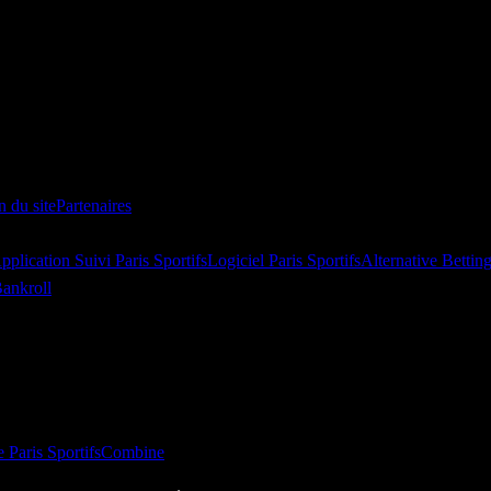
n du site
Partenaires
pplication Suivi Paris Sportifs
Logiciel Paris Sportifs
Alternative Bettin
Bankroll
 Paris Sportifs
Combine