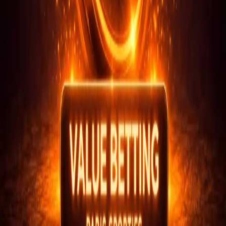
Freebets : Définition Complète et Guide d'Utilisation
pour vos paris sportifs
Value Betting Paris Sportifs
Almanax
© 2026 Almanax. Tous droits réservés.
Bankroll
Erreurs bankroll
Gestion Bankroll Debutant
Bankroll Paris Sportifs
Informations
Roadmap
Télécharger
Tarifs
Lexique
Jeu responsable
Nous
contacter
Plan du site
Partenaires
Outils
Excel
IA Paris Sportifs
Tracker Paris Sportifs
Alternative Bet
Analytix
Application Suivi Paris Sportifs
Logiciel Paris
Sportifs
Alternative Betting Tracker
Gestionnaire Bankroll Paris
Sportifs
Tableau Bankroll Paris Sportifs
Gestion Bankroll Paris