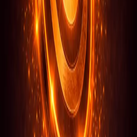
Pourquoi 1% à 2% par pari ?
C’est une zone qui limite la variance et protège ton capital sur le
long terme.
Publié par Almanax le
10/03/2026
Rejoins les 10
% qui maîtrisent.
Almanax transforme chaque pari en donnée et chaque donnée en
décision.
Track.
Analyse.
Ajuste.
Démarrer maintenant
Termes associés
Cash Out : Définition Complète et Guide
d'Utilisation pour vos paris sportifs