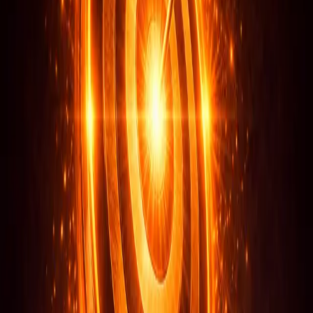
ces notions concrètement, commence par
le guide des
mises en paris sportifs
.
Mélanger bankroll et argent du quotidien.
Miser trop gros sur un seul pari.
Changer de mise après une perte.
FAQ
Quelle bankroll pour débuter ?
Commence avec une somme que tu peux perdre sans stress. 100 €
ou 500 €, peu importe : le plus important, c’est la discipline.
Peut-on recharger sa bankroll ?
Oui, mais à froid. Jamais pour “se refaire” après une perte.